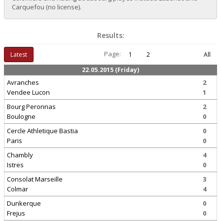
Carquefou (no license).
Results:
Page:
Latest
1
2
All
22.05.2015 (Friday)
Avranches
2
Vendee Lucon
1
Bourg Peronnas
2
Boulogne
0
Cercle Athletique Bastia
0
Paris
0
Chambly
4
Istres
0
Consolat Marseille
3
Colmar
4
Dunkerque
0
Frejus
0