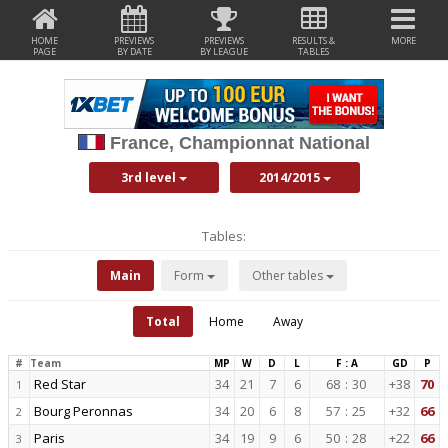
HOME
PREVIEWS
PREVIEWS
RESULTS &
MORE
PAGE
BY DATE
BY LEAGUE
TABLES
France, Championnat National
3rd level
2014/2015
Tables:
Main
Form
Other tables
Total
Home
Away
#
Team
MP
W
D
L
F : A
GD
P
Red Star
34
21
7
6
68
:
30
+38
70
1
Bourg Peronnas
34
20
6
8
57
:
25
+32
66
2
Paris
34
19
9
6
50
:
28
+22
66
3