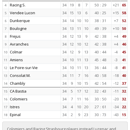
Racing S.
34
19
8
7
50
:
29
+21
65
4
Vendee Lucon
34
15
13
6
40
:
25
+15
58
5
Dunkerque
34
14
10
10
38
:
31
+7
52
6
Boulogne
34
13
11
10
49
:
39
+10
50
7
Frejus
34
12
13
9
42
:
38
+4
49
8
Avranches
34
12
10
12
42
:
38
+4
46
9
Colmar
34
12
9
13
40
:
44
-4
45
10
Amiens
34
10
11
13
45
:
48
-3
41
11
Le Poire-sur-Vie
34
10
11
13
36
:
44
-8
41
12
Consolat M.
34
11
7
16
40
:
58
-18
40
13
Chambly
34
9
10
15
42
:
54
-12
37
14
CA Bastia
34
5
17
12
32
:
43
-11
32
15
Colomiers
34
7
11
16
30
:
50
-20
32
16
Istres
34
4
10
20
27
:
61
-34
22
17
Epinal
34
2
9
23
30
:
73
-43
15
18
Colomiers and Racing Strasbourg playes instead Luzenac and