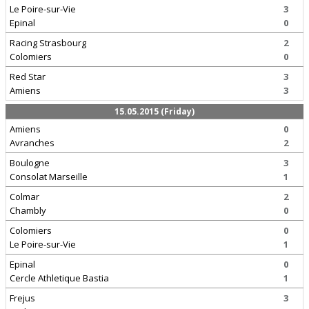
Le Poire-sur-Vie
3
Epinal
0
Racing Strasbourg
2
Colomiers
0
Red Star
3
Amiens
3
15.05.2015 (Friday)
Amiens
0
Avranches
2
Boulogne
3
Consolat Marseille
1
Colmar
2
Chambly
0
Colomiers
0
Le Poire-sur-Vie
1
Epinal
0
Cercle Athletique Bastia
1
Frejus
3