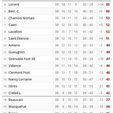
Lorient
38
18
11
9
43
:
29
+14
65
4
Berr. C.
38
16
12
10
40
:
35
+5
60
5
Chamois Niortais
38
14
11
13
44
:
40
+4
53
6
Caen
38
12
16
10
45
:
40
+5
52
7
Lavallois
38
15
7
16
41
:
42
-1
52
8
Saint Etienne
38
12
15
11
34
:
30
+4
51
9
Amiens
38
12
13
13
30
:
33
-3
49
10
Gueugnon
38
12
13
13
35
:
42
-7
49
11
Grenoble Foot 38
38
11
14
13
39
:
29
+10
47
12
Valence
38
11
13
14
38
:
42
-4
46
13
Clermont Foot
38
13
7
18
39
:
51
-12
46
14
Nancy Lorraine
38
10
13
15
30
:
47
-17
43
15
Istres
38
10
13
15
32
:
53
-21
43
16
Creteil L.
38
8
18
12
39
:
42
-3
42
17
Beauvais
38
9
10
19
20
:
32
-12
37
18
Wasquehal
38
6
18
14
26
:
39
-13
36
19