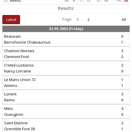
Reims
38
6
17
15
31
:
45
-14
35
20
Results:
Page:
Latest
1
2
All
23.05.2003 (Friday)
Beauvais
0
Berrichonne Chateauroux
1
Chamois Niortais
3
Clermont Foot
2
Creteil Lusitanos
2
Nancy Lorraine
0
Le Mans Union 72
1
Amiens
1
Lorient
3
Reims
0
Metz
4
Gueugnon
0
Saint Etienne
2
Grenoble Foot 38
1