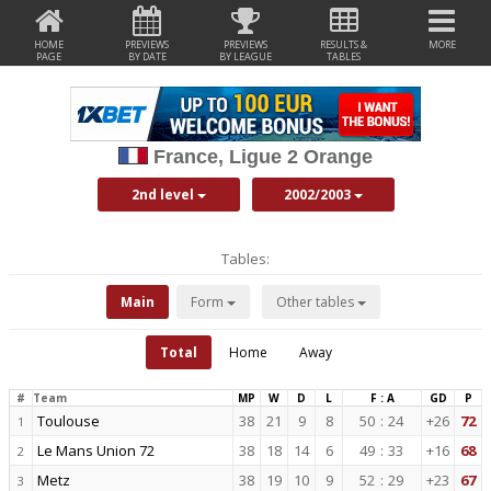
HOME
PREVIEWS
PREVIEWS
RESULTS &
MORE
PAGE
BY DATE
BY LEAGUE
TABLES
France, Ligue 2 Orange
2nd level
2002/2003
Tables:
Main
Form
Other tables
Total
Home
Away
#
Team
MP
W
D
L
F : A
GD
P
Toulouse
38
21
9
8
50
:
24
+26
72
1
Le Mans Union 72
38
18
14
6
49
:
33
+16
68
2
Metz
38
19
10
9
52
:
29
+23
67
3