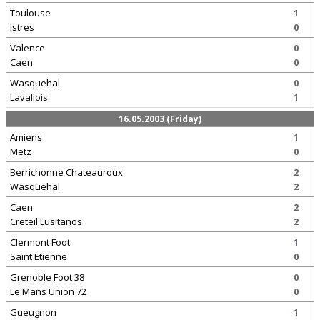
Toulouse
1
Istres
0
Valence
0
Caen
0
Wasquehal
0
Lavallois
1
16.05.2003 (Friday)
Amiens
1
Metz
0
Berrichonne Chateauroux
2
Wasquehal
2
Caen
2
Creteil Lusitanos
2
Clermont Foot
1
Saint Etienne
0
Grenoble Foot 38
0
Le Mans Union 72
0
Gueugnon
1