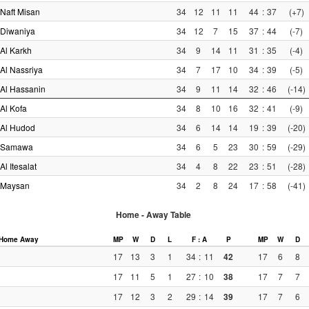
Naft Misan
34
12
11
11
44
:
37
(+7)
Diwaniya
34
12
7
15
37
:
44
(-7)
Al Karkh
34
9
14
11
31
:
35
(-4)
Al Nassriya
34
7
17
10
34
:
39
(-5)
Al Hassanin
34
9
11
14
32
:
46
(-14)
Al Kofa
34
8
10
16
32
:
41
(-9)
Al Hudod
34
6
14
14
19
:
39
(-20)
Samawa
34
6
5
23
30
:
59
(-29)
Al Itesalat
34
4
8
22
23
:
51
(-28)
Maysan
34
2
8
24
17
:
58
(-41)
Home - Away Table
Home
Away
MP
W
D
L
F : A
P
MP
W
D
17
13
3
1
34
:
11
42
17
6
8
17
11
5
1
27
:
10
38
17
7
7
17
12
3
2
29
:
14
39
17
7
6