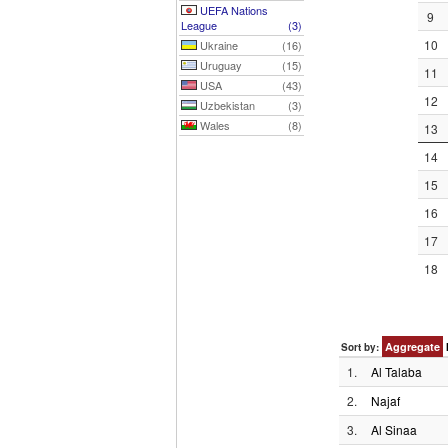
UEFA Nations
9
League
(3)
10
Ukraine
(16)
Uruguay
(15)
11
USA
(43)
12
Uzbekistan
(3)
Wales
(8)
13
14
15
16
17
18
Aggregate
Sort by:
1.
Al Talaba
2.
Najaf
3.
Al Sinaa