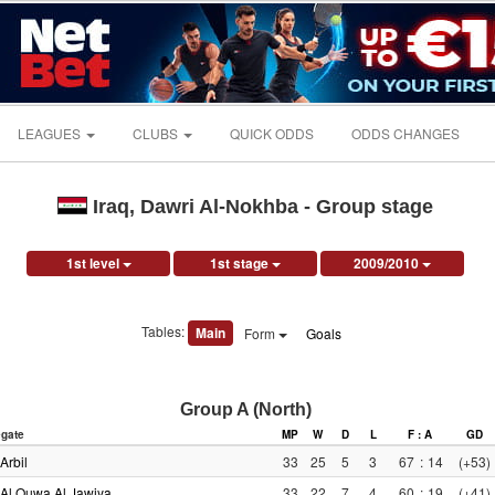
LEAGUES
CLUBS
QUICK ODDS
ODDS CHANGES
Iraq, Dawri Al-Nokhba - Group stage
1st level
1st stage
2009/2010
Tables:
Main
Form
Goals
Group A (North)
gate
MP
W
D
L
F : A
GD
Arbil
33
25
5
3
67
:
14
(+53)
Al Quwa Al Jawiya
33
22
7
4
60
:
19
(+41)