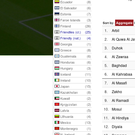
Ecuador
(8)
El Salvador
(6)
Estonia
(7)
Faroe Islands
(3)
Aggregate
Sort by:
Finland
(26)
1.
Arbil
Friendlies (cl.)
(25)
Friendly (nat.)
(4)
2.
Al Quwa Al Ja
Georgia
(1)
3.
Duhok
Greece
(8)
Guatemala
(6)
4.
Al Zawraa
Honduras
(6)
5.
Baghdad
Hungary
(3)
6.
Al Kahrabaa
Iceland
(11)
Ireland
(10)
7.
Al Masafi
Japan
(15)
8.
Zakho
Kazakhstan
(8)
Kuwait
(2)
9.
Al Ramadi
Kyrgyzstan
(2)
10.
Mosul
Latvia
(5)
Lithuania
(4)
11.
Al Hindiya
Mexico
(13)
12.
Diyala
Montenegro
(1)
N. Ireland
(5)