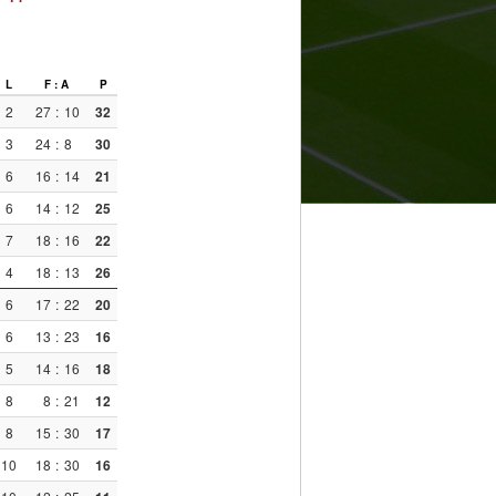
L
F : A
P
2
27
:
10
32
3
24
:
8
30
6
16
:
14
21
6
14
:
12
25
7
18
:
16
22
4
18
:
13
26
6
17
:
22
20
6
13
:
23
16
5
14
:
16
18
8
8
:
21
12
8
15
:
30
17
10
18
:
30
16