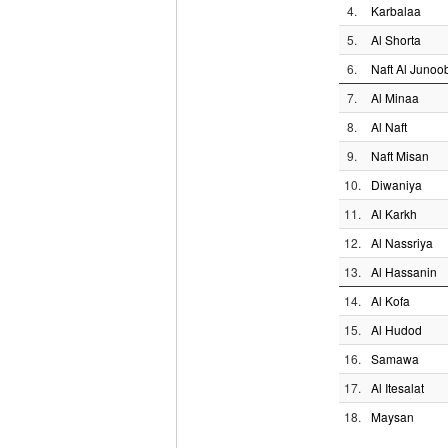
4.
Karbalaa
5.
Al Shorta
6.
Naft Al Junoo
7.
Al Minaa
8.
Al Naft
9.
Naft Misan
10.
Diwaniya
11.
Al Karkh
12.
Al Nassriya
13.
Al Hassanin
14.
Al Kofa
15.
Al Hudod
16.
Samawa
17.
Al Itesalat
18.
Maysan