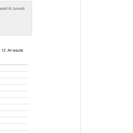
asafi Al Junoob
1
12
All results