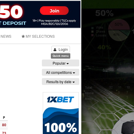
NEWS
MY SELECTIONS
Login
Quick menu
Popular
All competitions
Results by date
P
80
73