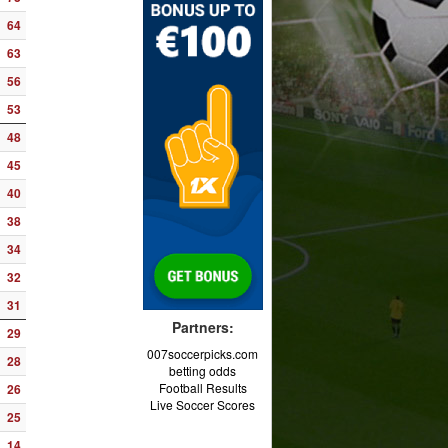
64
63
56
53
48
45
40
38
34
32
31
Partners:
29
007soccerpicks.com
28
betting odds
Football Results
26
Live Soccer Scores
25
14