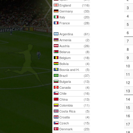
England
(116)
3
Germany
(33)
4
Italy
(20)
France
(28)
5
6
Argentina
(61)
Armenia
(2)
7
Austria
(26)
8
Belarus
(8)
9
Belgium
(18)
Bolivia
(4)
10
Bosnia and H.
(5)
11
Brazil
(37)
Bulgaria
(13)
12
Canada
(4)
13
Chile
(16)
14
China
(13)
Colombia
(11)
15
Costa Rica
(5)
16
Croatia
(4)
Czech
(15)
17
Denmark
(23)
18