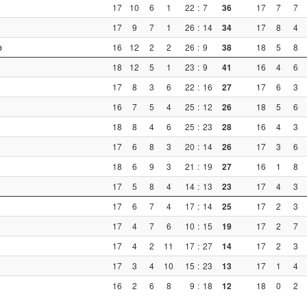
17
10
6
1
22
:
7
36
17
7
7
17
9
7
1
26
:
14
34
17
8
4
b
16
12
2
2
26
:
9
38
18
5
8
18
12
5
1
23
:
9
41
16
4
6
17
8
3
6
22
:
16
27
17
6
3
16
7
5
4
25
:
12
26
18
5
6
18
8
4
6
25
:
23
28
16
4
3
17
6
8
3
20
:
14
26
17
3
6
18
6
9
3
21
:
19
27
16
1
8
17
5
8
4
14
:
13
23
17
4
3
17
6
7
4
17
:
14
25
17
2
3
17
4
7
6
10
:
15
19
17
2
7
17
4
2
11
17
:
27
14
17
2
3
17
3
4
10
15
:
23
13
17
1
4
16
2
6
8
9
:
18
12
18
0
2