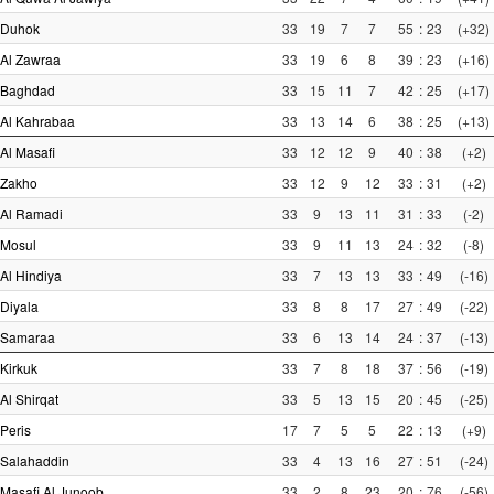
Duhok
33
19
7
7
55
:
23
(+32)
Al Zawraa
33
19
6
8
39
:
23
(+16)
Baghdad
33
15
11
7
42
:
25
(+17)
Al Kahrabaa
33
13
14
6
38
:
25
(+13)
Al Masafi
33
12
12
9
40
:
38
(+2)
Zakho
33
12
9
12
33
:
31
(+2)
Al Ramadi
33
9
13
11
31
:
33
(-2)
Mosul
33
9
11
13
24
:
32
(-8)
Al Hindiya
33
7
13
13
33
:
49
(-16)
Diyala
33
8
8
17
27
:
49
(-22)
Samaraa
33
6
13
14
24
:
37
(-13)
Kirkuk
33
7
8
18
37
:
56
(-19)
Al Shirqat
33
5
13
15
20
:
45
(-25)
Peris
17
7
5
5
22
:
13
(+9)
Salahaddin
33
4
13
16
27
:
51
(-24)
Masafi Al Junoob
33
2
8
23
20
:
76
(-56)