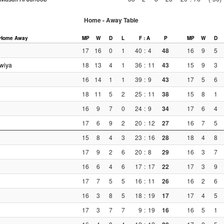
Home - Away Table
Home
Away
MP
W
D
L
F : A
P
MP
W
D
17
16
0
1
40
:
4
48
16
9
5
wiya
18
13
4
1
36
:
11
43
15
9
3
16
14
1
1
39
:
9
43
17
5
6
18
11
5
2
25
:
11
38
15
8
1
16
9
7
0
24
:
9
34
17
6
4
17
6
9
2
20
:
12
27
16
7
5
15
8
4
3
23
:
16
28
18
4
8
17
9
2
6
20
:
8
29
16
3
7
16
6
4
6
17
:
17
22
17
3
9
17
7
5
5
16
:
11
26
16
2
6
16
3
8
5
18
:
19
17
17
4
5
17
3
7
7
9
:
19
16
16
5
1