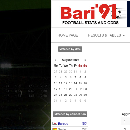
HOME PAGE
RESULTS & TABLES
Matches by date
«
August 2026
»
Mo
Tu
We
Th
Fr
Sa
Su
27
28
29
30
31
1
2
3
4
5
6
7
8
9
10
11
12
13
14
15
16
17
18
19
20
21
22
23
24
25
26
27
28
29
30
31
1
2
3
4
5
6
Matches by competition
Aggre
1
Europe
(50)
Spain
(31)
2