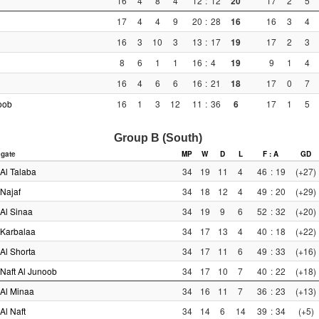
16
4
8
4
12
:
12
20
17
2
5
17
4
4
9
20
:
28
16
16
3
4
16
3
10
3
13
:
17
19
17
2
3
8
6
1
1
16
:
4
19
9
1
4
16
4
6
6
16
:
21
18
17
0
7
oob
16
1
3
12
11
:
36
6
17
1
5
Group B (South)
gate
MP
W
D
L
F : A
GD
Al Talaba
34
19
11
4
46
:
19
(+27)
Najaf
34
18
12
4
49
:
20
(+29)
Al Sinaa
34
19
9
6
52
:
32
(+20)
Karbalaa
34
17
13
4
40
:
18
(+22)
Al Shorta
34
17
11
6
49
:
33
(+16)
Naft Al Junoob
34
17
10
7
40
:
22
(+18)
Al Minaa
34
16
11
7
36
:
23
(+13)
Al Naft
34
14
6
14
39
:
34
(+5)