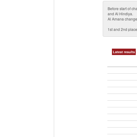
Before start of 
and Al Hindiya.
Al Amana changed
1st and 2nd plac
Latest results