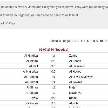
championship Sirwan Al-Jadid and Sulaymaniyah withdrew. They were replaced by M
 its name to Baghdad. Al Bared change name to Al Itesalat.
e - AFC Cup
Results - page:
1
2
3
4
5
6
7
8
9
10
1
06.07.2010 (Tuesday)
Al Hindiya
1:1
Zakho
Al Minaa
2:0
Al Shorta
Al Naft
3:0
Al Hassanin
Al Nassriya
0:0
Al Hudod
Al Ramadi
1:1
Al Quwa Al Jawiya
Al Shirqat
1:4
Al Zawraa
Al Sinaa
1:3
Najaf
Al Talaba
1:0
Diwaniya
Diyala
0:2
Kirkuk
Karbalaa
2:0
Al Kofa