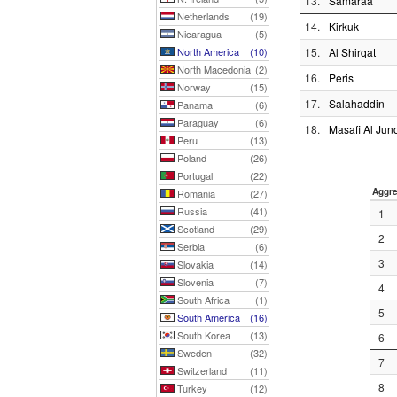
13.
Samaraa
Netherlands
(19)
14.
Kirkuk
Nicaragua
(5)
North America
(10)
15.
Al Shirqat
North Macedonia
(2)
16.
Peris
Norway
(15)
17.
Salahaddin
Panama
(6)
Paraguay
(6)
18.
Masafi Al Jun
Peru
(13)
Poland
(26)
Portugal
(22)
Aggre
Romania
(27)
Russia
(41)
1
Scotland
(29)
2
Serbia
(6)
3
Slovakia
(14)
Slovenia
(7)
4
South Africa
(1)
5
South America
(16)
South Korea
(13)
6
Sweden
(32)
7
Switzerland
(11)
8
Turkey
(12)