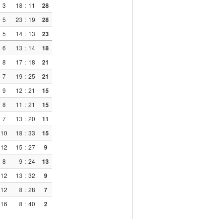
3
18
:
11
28
5
23
:
19
28
5
14
:
13
23
6
13
:
14
18
8
17
:
18
21
7
19
:
25
21
9
12
:
21
15
8
11
:
21
15
7
13
:
20
11
10
18
:
33
15
12
15
:
27
9
8
9
:
24
13
12
13
:
32
9
12
8
:
28
7
16
8
:
40
2