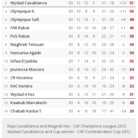
Wydad Casablanca
30
13
12
5
31
:
18
+13
51
3
Olympique K.
30
14
8
8
31
:
20
+11
50
4
Olympique Safi
30
12
13
5
31
:
25
+6
49
5
FAR Rabat
30
10
10
10
28
:
27
+1
40
6
FUS Rabat
30
8
14
8
22
:
21
+1
38
7
Maghreb Tetouan
30
8
12
10
26
:
28
-2
36
8
Hassania Agadir
30
8
12
10
22
:
24
-2
36
9
Difaa El Jadida
30
7
14
9
25
:
25
0
35
10
Jeunesse Massira
30
8
10
12
24
:
35
-11
34
11
CR Hoceima
30
6
15
9
21
:
24
-3
33
12
KAC Kenitra
30
6
14
10
16
:
24
-8
32
13
Wydad A Fes
30
6
13
11
21
:
30
-9
31
14
Kawkab Marrakech
30
4
16
10
19
:
25
-6
28
15
Chabab Kasba T.
30
4
8
18
17
:
41
-24
20
16
Raja Casablanca and Magreb Fes - CAF Champions League 2012
Wydad Casablanca and Cup winner - CAF Confederation Cup 2012