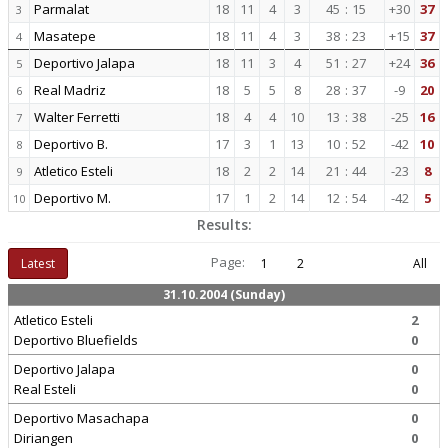
Parmalat
18
11
4
3
45
:
15
+30
37
3
Masatepe
18
11
4
3
38
:
23
+15
37
4
Deportivo Jalapa
18
11
3
4
51
:
27
+24
36
5
Real Madriz
18
5
5
8
28
:
37
-9
20
6
Walter Ferretti
18
4
4
10
13
:
38
-25
16
7
Deportivo B.
17
3
1
13
10
:
52
-42
10
8
Atletico Esteli
18
2
2
14
21
:
44
-23
8
9
Deportivo M.
17
1
2
14
12
:
54
-42
5
10
Results:
Page:
Latest
1
2
All
31.10.2004 (Sunday)
Atletico Esteli
2
Deportivo Bluefields
0
Deportivo Jalapa
0
Real Esteli
0
Deportivo Masachapa
0
Diriangen
0