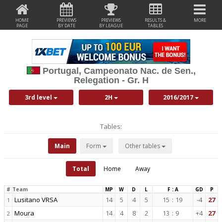
HOME
PREVIEWS
PREVIEWS
RESULTS &
MORE
PAGE
BY DATE
BY LEAGUE
TABLES
Portugal, Campeonato Nac. de Sen.,
Relegation - Gr. H
3rd level
2H
2016/2017
Tables:
Main
Form
Other tables
Total
Home
Away
#
Team
MP
W
D
L
F : A
GD
P
Lusitano VRSA
14
5
4
5
15
:
19
-4
27
1
Moura
14
4
8
2
13
:
9
+4
27
2