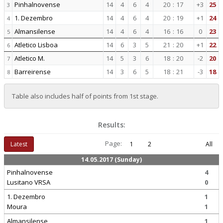
Pinhalnovense
14
4
6
4
20
:
17
+3
25
3
1. Dezembro
14
4
6
4
20
:
19
+1
24
4
Almansilense
14
4
6
4
16
:
16
0
23
5
Atletico Lisboa
14
6
3
5
21
:
20
+1
22
6
Atletico M.
14
5
3
6
18
:
20
-2
20
7
Barreirense
14
3
6
5
18
:
21
-3
18
8
Table also includes half of points from 1st stage.
Results:
Page:
Latest
1
2
All
14.05.2017 (Sunday)
Pinhalnovense
4
Lusitano VRSA
0
1. Dezembro
1
Moura
1
Almansilense
1