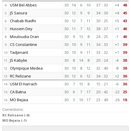
USM Bel Abbes
30
14
6
10
37
:
33
+4
48
4
JS Saoura
30
12
9
9
34
:
30
+4
45
5
Chabab Riadhi
30
12
7
11
30
:
25
+5
43
6
Hussein Dey
30
11
7
12
38
:
37
+1
40
7
Mouloudia Oran
30
9
13
8
24
:
25
-1
40
8
CS Constantine
30
10
9
11
34
:
33
+1
39
9
Tadjenant
30
10
9
11
33
:
32
+1
39
10
JS Kabylie
30
8
14
8
20
:
24
-4
38
11
Olympique Medea
30
10
8
12
32
:
40
-8
38
12
RC Relizane
30
12
6
12
34
:
32
+2
36
13
USM El Harrach
30
7
15
8
15
:
21
-6
36
14
CA Batna
30
6
7
17
20
:
42
-22
25
15
MO Bejaia
30
3
10
17
23
:
49
-26
18
16
Corrections:
RC Relizane (-6)
MO Bejaia (-1)