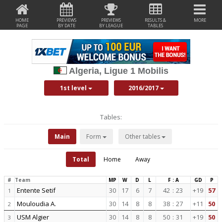
HOME
PREVIEWS
PREVIEWS
RESULTS &
MORE
PAGE
BY DATE
BY LEAGUE
TABLES
Algeria, Ligue 1 Mobilis
1st level
2016/2017
Tables:
Main
Form
Other tables
Total
Home
Away
#
Team
MP
W
D
L
F : A
GD
P
Entente Setif
30
17
6
7
42
:
23
+19
57
1
Mouloudia A.
30
14
8
8
38
:
27
+11
50
2
USM Algier
30
14
8
8
50
:
31
+19
50
3