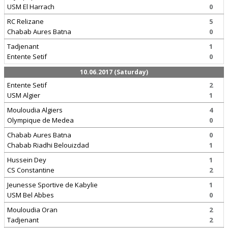
USM El Harrach
0
RC Relizane
5
Chabab Aures Batna
0
Tadjenant
1
Entente Setif
0
10.06.2017 (Saturday)
Entente Setif
2
USM Algier
1
Mouloudia Algiers
4
Olympique de Medea
0
Chabab Aures Batna
0
Chabab Riadhi Belouizdad
1
Hussein Dey
1
CS Constantine
2
Jeunesse Sportive de Kabylie
1
USM Bel Abbes
0
Mouloudia Oran
2
Tadjenant
2