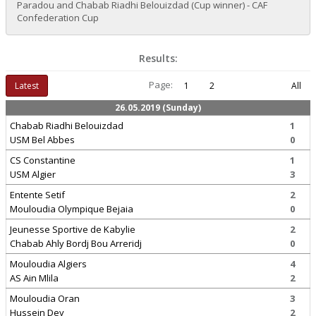
Paradou and Chabab Riadhi Belouizdad (Cup winner) - CAF
Confederation Cup
Results:
Page:
Latest
1
2
All
26.05.2019 (Sunday)
Chabab Riadhi Belouizdad
1
USM Bel Abbes
0
CS Constantine
1
USM Algier
3
Entente Setif
2
Mouloudia Olympique Bejaia
0
Jeunesse Sportive de Kabylie
2
Chabab Ahly Bordj Bou Arreridj
0
Mouloudia Algiers
4
AS Ain Mlila
2
Mouloudia Oran
3
Hussein Dey
2