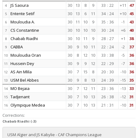
JS Saoura
30
13
8
9
33
:
22
+11
47
4
Entente Setif
30
13
6
11
34
:
24
+10
45
5
Mouloudia A.
30
11
10
9
35
:
36
-1
43
6
CS Constantine
30
10
10
10
30
:
24
+6
40
7
Chabab Riadhi
30
10
11
9
28
:
27
+1
38
8
CABBA
30
9
10
11
22
:
24
-2
37
9
Mouloudia Oran
30
8
12
10
33
:
38
-5
36
10
Hussein Dey
30
9
9
12
22
:
29
-7
36
11
AS Ain Mlila
30
7
15
8
20
:
30
-10
36
12
USM Bel Abbes
30
9
8
13
24
:
39
-15
35
13
MO Bejaia
30
7
12
11
23
:
36
-13
33
14
Tadjenant
30
7
10
13
26
:
38
-12
31
15
Olympique Medea
30
7
10
13
21
:
31
-10
31
16
Corrections:
Chabab Riadhi (-3)
USM Algier and JS Kabylie - CAF Champions League