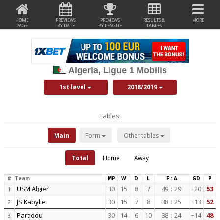
HOME
PREVIEWS
PREVIEWS
RESULTS &
MORE
PAGE
BY DATE
BY LEAGUE
TABLES
Algeria, Ligue 1 Mobilis
1st level
2018/2019
Tables:
Main
Form
Other tables
Total
Home
Away
#
Team
MP
W
D
L
F : A
GD
P
USM Algier
30
15
8
7
49
:
29
+20
53
1
JS Kabylie
30
15
7
8
38
:
25
+13
52
2
Paradou
30
14
6
10
38
:
24
+14
48
3