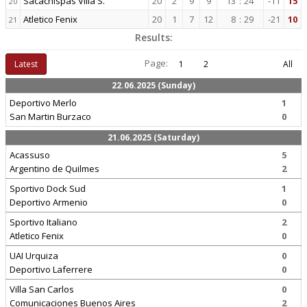
Sacachispas Villa S.
20
2
9
9
13
:
24
-11
15
20
Atletico Fenix
20
1
7
12
8
:
29
-21
10
21
Results:
Page:
Latest
1
2
All
22.06.2025 (Sunday)
Deportivo Merlo
1
San Martin Burzaco
0
21.06.2025 (Saturday)
Acassuso
5
Argentino de Quilmes
2
Sportivo Dock Sud
1
Deportivo Armenio
0
Sportivo Italiano
2
Atletico Fenix
0
UAI Urquiza
0
Deportivo Laferrere
0
Villa San Carlos
0
Comunicaciones Buenos Aires
2