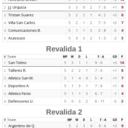
J.J. Urquiza
5
3
0
2
7
:
6
+1
9
2
Tristan Suarez
5
2
2
1
4
:
2
+2
8
3
Villa San Carlos
5
2
1
2
7
:
5
+2
7
4
Comunicaciones B.
5
1
1
3
3
:
8
-5
4
5
Acassuso
5
0
3
2
1
:
3
-2
3
6
Revalida 1
#
Team
MP
W
D
L
F : A
GD
P
San Telmo
5
3
1
1
9
:
6
+3
10
1
Talleres R.
5
2
2
1
7
:
6
+1
8
2
Atletico San M.
5
1
4
0
5
:
4
+1
7
3
Deportivo A.
5
1
3
1
7
:
6
+1
6
4
Atletico Fenix
5
1
1
3
6
:
7
-1
4
5
Defensores U.
5
0
3
2
6
:
11
-5
3
6
Revalida 2
#
Team
MP
W
D
L
F : A
GD
P
Argentino de Q.
5
2
3
0
9
:
6
+3
9
1