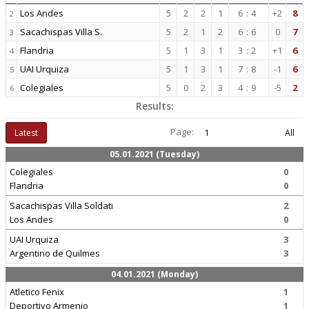
Los Andes
5
2
2
1
6
:
4
+2
8
2
Sacachispas Villa S.
5
2
1
2
6
:
6
0
7
3
Flandria
5
1
3
1
3
:
2
+1
6
4
UAI Urquiza
5
1
3
1
7
:
8
-1
6
5
Colegiales
5
0
2
3
4
:
9
-5
2
6
Results:
Page:
Latest
1
All
05.01.2021 (Tuesday)
Colegiales
0
Flandria
0
Sacachispas Villa Soldati
2
Los Andes
0
UAI Urquiza
3
Argentino de Quilmes
3
04.01.2021 (Monday)
Atletico Fenix
1
Deportivo Armenio
1