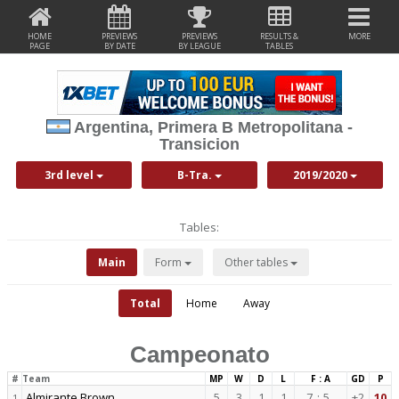
HOME
PREVIEWS
PREVIEWS
RESULTS &
MORE
PAGE
BY DATE
BY LEAGUE
TABLES
Argentina, Primera B Metropolitana -
Transicion
3rd level
B-Tra.
2019/2020
Tables:
Main
Form
Other tables
Total
Home
Away
Campeonato
#
Team
MP
W
D
L
F : A
GD
P
Almirante Brown
5
3
1
1
7
:
5
+2
10
1