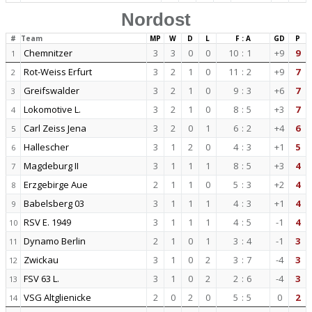
Nordost
#
Team
MP
W
D
L
F : A
GD
P
Chemnitzer
3
3
0
0
10
:
1
+9
9
1
Rot-Weiss Erfurt
3
2
1
0
11
:
2
+9
7
2
Greifswalder
3
2
1
0
9
:
3
+6
7
3
Lokomotive L.
3
2
1
0
8
:
5
+3
7
4
Carl Zeiss Jena
3
2
0
1
6
:
2
+4
6
5
Hallescher
3
1
2
0
4
:
3
+1
5
6
Magdeburg II
3
1
1
1
8
:
5
+3
4
7
Erzgebirge Aue
2
1
1
0
5
:
3
+2
4
8
Babelsberg 03
3
1
1
1
4
:
3
+1
4
9
RSV E. 1949
3
1
1
1
4
:
5
-1
4
10
Dynamo Berlin
2
1
0
1
3
:
4
-1
3
11
Zwickau
3
1
0
2
3
:
7
-4
3
12
FSV 63 L.
3
1
0
2
2
:
6
-4
3
13
VSG Altglienicke
2
0
2
0
5
:
5
0
2
14