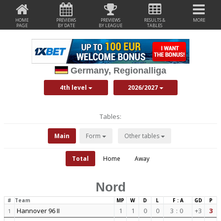
HOME
PREVIEWS
PREVIEWS
RESULTS &
MORE
PAGE
BY DATE
BY LEAGUE
TABLES
Germany, Regionalliga
4th level
2026/2027
Tables:
Main
Form
Other tables
Total
Home
Away
Nord
#
Team
MP
W
D
L
F : A
GD
P
Hannover 96 II
1
1
0
0
3
:
0
+3
3
1