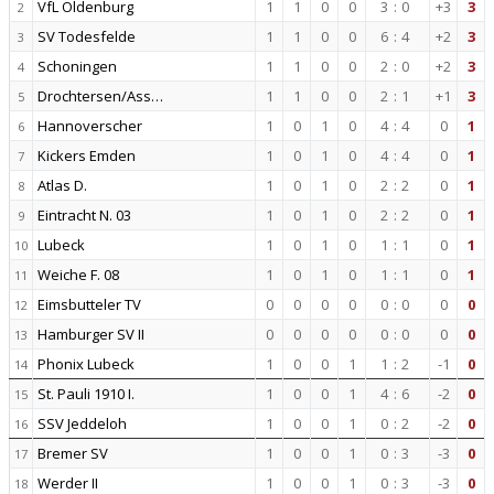
VfL Oldenburg
1
1
0
0
3
:
0
+3
3
2
SV Todesfelde
1
1
0
0
6
:
4
+2
3
3
Schoningen
1
1
0
0
2
:
0
+2
3
4
Drochtersen/Ass…
1
1
0
0
2
:
1
+1
3
5
Hannoverscher
1
0
1
0
4
:
4
0
1
6
Kickers Emden
1
0
1
0
4
:
4
0
1
7
Atlas D.
1
0
1
0
2
:
2
0
1
8
Eintracht N. 03
1
0
1
0
2
:
2
0
1
9
Lubeck
1
0
1
0
1
:
1
0
1
10
Weiche F. 08
1
0
1
0
1
:
1
0
1
11
Eimsbutteler TV
0
0
0
0
0
:
0
0
0
12
Hamburger SV II
0
0
0
0
0
:
0
0
0
13
Phonix Lubeck
1
0
0
1
1
:
2
-1
0
14
St. Pauli 1910 I.
1
0
0
1
4
:
6
-2
0
15
SSV Jeddeloh
1
0
0
1
0
:
2
-2
0
16
Bremer SV
1
0
0
1
0
:
3
-3
0
17
Werder II
1
0
0
1
0
:
3
-3
0
18