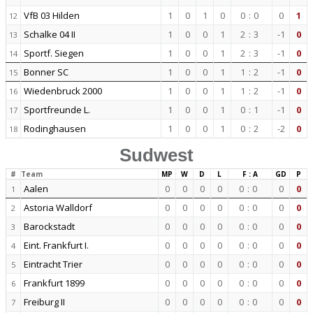
VfB 03 Hilden
1
0
1
0
0
:
0
0
1
12
Schalke 04 II
1
0
0
1
2
:
3
-1
0
13
Sportf. Siegen
1
0
0
1
2
:
3
-1
0
14
Bonner SC
1
0
0
1
1
:
2
-1
0
15
Wiedenbruck 2000
1
0
0
1
1
:
2
-1
0
16
Sportfreunde L.
1
0
0
1
0
:
1
-1
0
17
Rodinghausen
1
0
0
1
0
:
2
-2
0
18
Sudwest
#
Team
MP
W
D
L
F : A
GD
P
Aalen
0
0
0
0
0
:
0
0
0
1
Astoria Walldorf
0
0
0
0
0
:
0
0
0
2
Barockstadt
0
0
0
0
0
:
0
0
0
3
Eint. Frankfurt I.
0
0
0
0
0
:
0
0
0
4
Eintracht Trier
0
0
0
0
0
:
0
0
0
5
Frankfurt 1899
0
0
0
0
0
:
0
0
0
6
Freiburg II
0
0
0
0
0
:
0
0
0
7