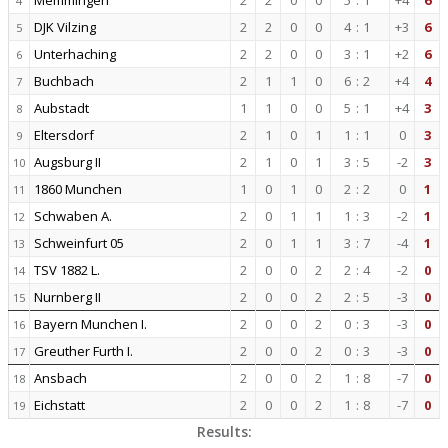
Memmingen
2
2
0
0
5
:
1
+4
6
4
DJK Vilzing
2
2
0
0
4
:
1
+3
6
5
Unterhaching
2
2
0
0
3
:
1
+2
6
6
Buchbach
2
1
1
0
6
:
2
+4
4
7
Aubstadt
1
1
0
0
5
:
1
+4
3
8
Eltersdorf
2
1
0
1
1
:
1
0
3
9
Augsburg II
2
1
0
1
3
:
5
-2
3
10
1860 Munchen
1
0
1
0
2
:
2
0
1
11
Schwaben A.
2
0
1
1
1
:
3
-2
1
12
Schweinfurt 05
2
0
1
1
3
:
7
-4
1
13
TSV 1882 L.
2
0
0
2
2
:
4
-2
0
14
Nurnberg II
2
0
0
2
2
:
5
-3
0
15
Bayern Munchen I.
2
0
0
2
0
:
3
-3
0
16
Greuther Furth I.
2
0
0
2
0
:
3
-3
0
17
Ansbach
2
0
0
2
1
:
8
-7
0
18
Eichstatt
2
0
0
2
1
:
8
-7
0
19
Results: