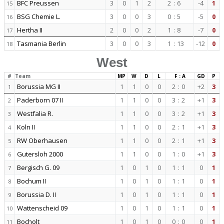
BFC Preussen
3
0
1
2
2
:
6
-4
1
15
BSG Chemie L.
3
0
0
3
0
:
5
-5
0
16
Hertha II
2
0
0
2
1
:
8
-7
0
17
Tasmania Berlin
3
0
0
3
1
:
13
-12
0
18
West
#
Team
MP
W
D
L
F : A
GD
P
Borussia MG II
1
1
0
0
2
:
0
+2
3
1
Paderborn 07 II
1
1
0
0
3
:
2
+1
3
2
Westfalia R.
1
1
0
0
3
:
2
+1
3
3
Koln II
1
1
0
0
2
:
1
+1
3
4
RW Oberhausen
1
1
0
0
2
:
1
+1
3
5
Gutersloh 2000
1
1
0
0
1
:
0
+1
3
6
Bergisch G. 09
1
0
1
0
1
:
1
0
1
7
Bochum II
1
0
1
0
1
:
1
0
1
8
Borussia D. II
1
0
1
0
1
:
1
0
1
9
Wattenscheid 09
1
0
1
0
1
:
1
0
1
10
Bocholt
1
0
1
0
0
:
0
0
1
11