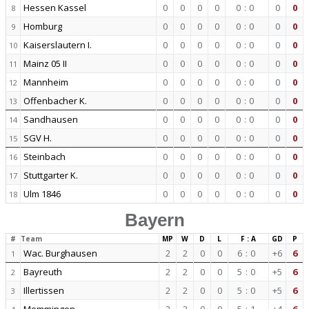
Hessen Kassel
0
0
0
0
0
:
0
0
0
8
Homburg
0
0
0
0
0
:
0
0
0
9
Kaiserslautern I.
0
0
0
0
0
:
0
0
0
10
Mainz 05 II
0
0
0
0
0
:
0
0
0
11
Mannheim
0
0
0
0
0
:
0
0
0
12
Offenbacher K.
0
0
0
0
0
:
0
0
0
13
Sandhausen
0
0
0
0
0
:
0
0
0
14
SGV H.
0
0
0
0
0
:
0
0
0
15
Steinbach
0
0
0
0
0
:
0
0
0
16
Stuttgarter K.
0
0
0
0
0
:
0
0
0
17
Ulm 1846
0
0
0
0
0
:
0
0
0
18
Bayern
#
Team
MP
W
D
L
F : A
GD
P
Wac. Burghausen
2
2
0
0
6
:
0
+6
6
1
Bayreuth
2
2
0
0
5
:
0
+5
6
2
Illertissen
2
2
0
0
5
:
0
+5
6
3