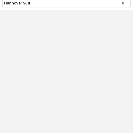
Hannover 96 II
0