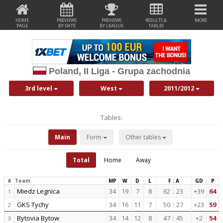
HOME
PREVIEWS
PREVIEWS
RESULTS &
MORE
PAGE
BY DATE
BY LEAGUE
TABLES
Poland, II Liga - Grupa zachodnia
3rd level
West
2011/2012
Tables:
Main
Form
Other tables
Total
Home
Away
#
Team
MP
W
D
L
F : A
GD
P
Miedz Legnica
34
19
7
8
62
:
23
+39
64
1
GKS Tychy
34
16
11
7
50
:
27
+23
59
2
Bytovia Bytow
34
14
12
8
47
:
45
+2
54
3