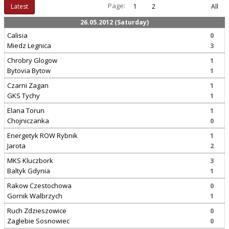
Page:
Latest
1
2
All
26.05.2012 (Saturday)
Calisia
0
Miedz Legnica
3
Chrobry Glogow
1
Bytovia Bytow
1
Czarni Zagan
1
GKS Tychy
1
Elana Torun
1
Chojniczanka
0
Energetyk ROW Rybnik
1
Jarota
2
MKS Kluczbork
3
Baltyk Gdynia
1
Rakow Czestochowa
0
Gornik Walbrzych
1
Ruch Zdzieszowice
0
Zaglebie Sosnowiec
0