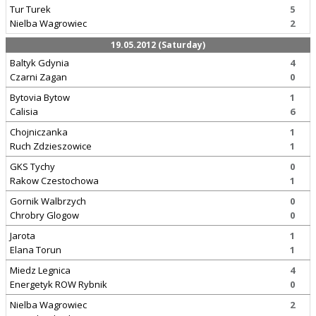
Tur Turek
5
Nielba Wagrowiec
2
19.05.2012 (Saturday)
Baltyk Gdynia
4
Czarni Zagan
0
Bytovia Bytow
1
Calisia
6
Chojniczanka
1
Ruch Zdzieszowice
1
GKS Tychy
0
Rakow Czestochowa
1
Gornik Walbrzych
0
Chrobry Glogow
0
Jarota
1
Elana Torun
1
Miedz Legnica
4
Energetyk ROW Rybnik
0
Nielba Wagrowiec
2