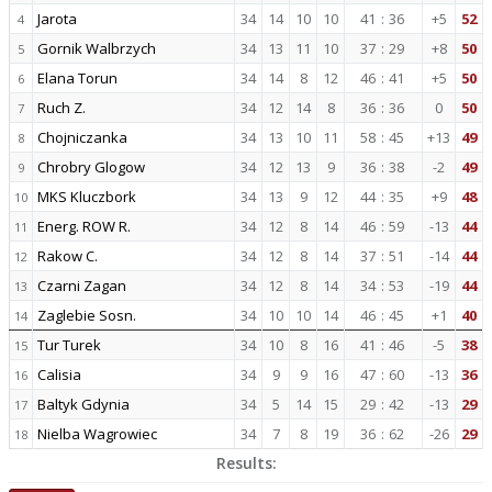
Jarota
34
14
10
10
41
:
36
+5
52
4
Gornik Walbrzych
34
13
11
10
37
:
29
+8
50
5
Elana Torun
34
14
8
12
46
:
41
+5
50
6
Ruch Z.
34
12
14
8
36
:
36
0
50
7
Chojniczanka
34
13
10
11
58
:
45
+13
49
8
Chrobry Glogow
34
12
13
9
36
:
38
-2
49
9
MKS Kluczbork
34
13
9
12
44
:
35
+9
48
10
Energ. ROW R.
34
12
8
14
46
:
59
-13
44
11
Rakow C.
34
12
8
14
37
:
51
-14
44
12
Czarni Zagan
34
12
8
14
34
:
53
-19
44
13
Zaglebie Sosn.
34
10
10
14
46
:
45
+1
40
14
Tur Turek
34
10
8
16
41
:
46
-5
38
15
Calisia
34
9
9
16
47
:
60
-13
36
16
Baltyk Gdynia
34
5
14
15
29
:
42
-13
29
17
Nielba Wagrowiec
34
7
8
19
36
:
62
-26
29
18
Results: