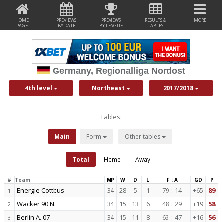
HOME
PREVIEWS
PREVIEWS
RESULTS &
MORE
PAGE
BY DATE
BY LEAGUE
TABLES
Germany, Regionalliga Nordost
4th level
Northeast
2017/2018
Tables:
Main
Form
Other tables
Total
Home
Away
#
Team
MP
W
D
L
F : A
GD
P
Energie Cottbus
34
28
5
1
79
:
14
+65
89
1
Wacker 90 N.
34
15
13
6
48
:
29
+19
58
2
Berlin A. 07
34
15
11
8
63
:
47
+16
56
3