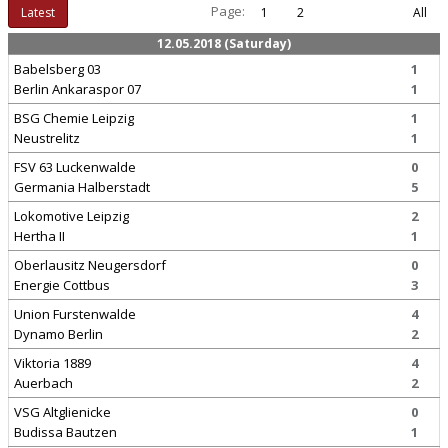
Page:
Latest
1
2
All
12.05.2018 (Saturday)
Babelsberg 03
1
Berlin Ankaraspor 07
1
BSG Chemie Leipzig
1
Neustrelitz
1
FSV 63 Luckenwalde
0
Germania Halberstadt
5
Lokomotive Leipzig
2
Hertha II
1
Oberlausitz Neugersdorf
0
Energie Cottbus
3
Union Furstenwalde
4
Dynamo Berlin
2
Viktoria 1889
4
Auerbach
2
VSG Altglienicke
0
Budissa Bautzen
1