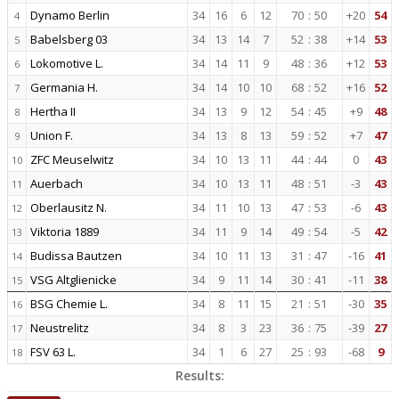
Dynamo Berlin
34
16
6
12
70
:
50
+20
54
4
Babelsberg 03
34
13
14
7
52
:
38
+14
53
5
Lokomotive L.
34
14
11
9
48
:
36
+12
53
6
Germania H.
34
14
10
10
68
:
52
+16
52
7
Hertha II
34
13
9
12
54
:
45
+9
48
8
Union F.
34
13
8
13
59
:
52
+7
47
9
ZFC Meuselwitz
34
10
13
11
44
:
44
0
43
10
Auerbach
34
10
13
11
48
:
51
-3
43
11
Oberlausitz N.
34
11
10
13
47
:
53
-6
43
12
Viktoria 1889
34
11
9
14
49
:
54
-5
42
13
Budissa Bautzen
34
10
11
13
31
:
47
-16
41
14
VSG Altglienicke
34
9
11
14
30
:
41
-11
38
15
BSG Chemie L.
34
8
11
15
21
:
51
-30
35
16
Neustrelitz
34
8
3
23
36
:
75
-39
27
17
FSV 63 L.
34
1
6
27
25
:
93
-68
9
18
Results: