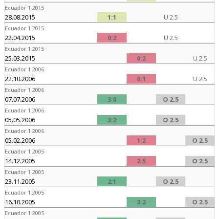
Ecuador 1 2015
28.08.2015
1:1
U 2.5
Ecuador 1 2015
22.04.2015
0:2
U 2.5
Ecuador 1 2015
25.03.2015
0:2
U 2.5
Ecuador 1 2006
22.10.2006
0:1
U 2.5
Ecuador 1 2006
07.07.2006
3:0
O 2.5
Ecuador 1 2006
05.05.2006
3:2
O 2.5
Ecuador 1 2006
05.02.2006
1:2
O 2.5
Ecuador 1 2005
14.12.2005
2:5
O 2.5
Ecuador 1 2005
23.11.2005
2:1
O 2.5
Ecuador 1 2005
16.10.2005
3:2
O 2.5
Ecuador 1 2005