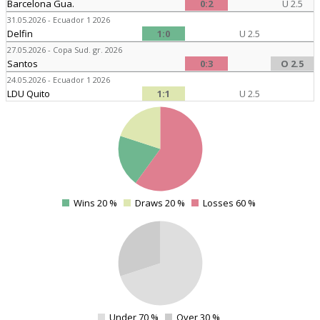
Barcelona Gua.
0:2
U 2.5
31.05.2026 - Ecuador 1 2026
Delfin
1:0
U 2.5
27.05.2026 - Copa Sud. gr. 2026
Santos
0:3
O 2.5
24.05.2026 - Ecuador 1 2026
LDU Quito
1:1
U 2.5
4
Wins 20 %
Draws 20 %
Losses 60 %
0
4
Under 70 %
Over 30 %