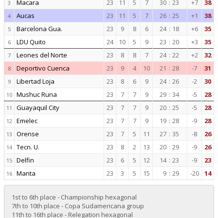
Macara
23
11
5
7
30
:
23
+7
38
3
Aucas
23
11
5
7
26
:
25
+1
38
4
Barcelona Gua.
23
9
8
6
24
:
18
+6
35
5
LDU Quito
24
10
5
9
23
:
20
+3
35
6
Leones del Norte
23
8
8
7
24
:
22
+2
32
7
Deportivo Cuenca
23
9
4
10
21
:
28
-7
31
8
Libertad Loja
23
8
6
9
24
:
26
-2
30
9
Mushuc Runa
23
7
7
9
29
:
34
-5
28
10
Guayaquil City
23
7
7
9
20
:
25
-5
28
11
Emelec
23
7
7
9
19
:
28
-9
28
12
Orense
23
7
5
11
27
:
35
-8
26
13
Tecn. U.
23
8
2
13
20
:
29
-9
26
14
Delfin
23
6
5
12
14
:
23
-9
23
15
Manta
23
3
5
15
9
:
29
-20
14
16
1st to 6th place - Championship hexagonal
7th to 10th place - Copa Sudamericana group
11th to 16th place - Relegation hexagonal