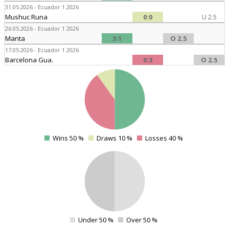
31.05.2026 - Ecuador 1 2026
Mushuc Runa
0:0
U 2.5
26.05.2026 - Ecuador 1 2026
Manta
3:1
O 2.5
17.05.2026 - Ecuador 1 2026
Barcelona Gua.
0:3
O 2.5
4
Wins 50 %
Draws 10 %
Losses 40 %
0
4
Under 50 %
Over 50 %
0