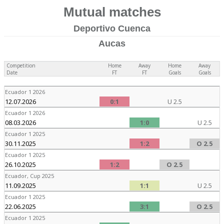
Mutual matches
Deportivo Cuenca
Aucas
Competition
Home
Away
Home
Away
Date
FT
FT
Goals
Goals
Ecuador 1 2026
12.07.2026
0:1
U 2.5
Ecuador 1 2026
08.03.2026
1:0
U 2.5
Ecuador 1 2025
30.11.2025
1:2
O 2.5
Ecuador 1 2025
26.10.2025
1:2
O 2.5
Ecuador, Cup 2025
11.09.2025
1:1
U 2.5
Ecuador 1 2025
22.06.2025
3:1
O 2.5
Ecuador 1 2025